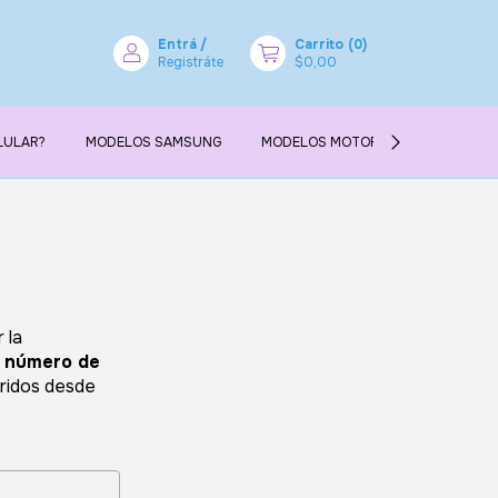
Entrá
/
Carrito
(
0
)
Registráte
$0,00
LULAR?
MODELOS SAMSUNG
MODELOS MOTOROLA
MODELO
 la
u número de
ridos desde